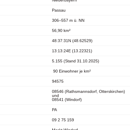
Niederbayern
Passau
306–557 m ü. NN
56,90 km²
48:37:31N
(
48.62529
)
13:13:24E
(
13.22321
)
5.155 (Stand 31.10.2025)
90 Einwohner je km²
94575
08546 (Rathsmannsdorf, Otterskirchen)
und
08541 (Windorf)
PA
09 2 75 159